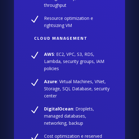
throughput
N
Resource optimization e
rightsizing VM
CLOUD MANAGEMENT
N
AWS
: EC2, VPC, S3, RDS,
Lambda, security groups, IAM
policies
N
Azure
: Virtual Machines, VNet,
Storage, SQL Database, security
center
N
DigitalOcean
: Droplets,
managed databases,
networking, backup
N
Cost optimization e reserved