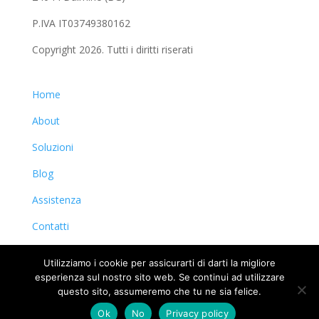
P.IVA IT03749380162
Copyright 2026. Tutti i diritti riserati
Home
About
Soluzioni
Blog
Assistenza
Contatti
Privacy & Cookie Policy
Utilizziamo i cookie per assicurarti di darti la migliore
esperienza sul nostro sito web. Se continui ad utilizzare
questo sito, assumeremo che tu ne sia felice.
Ok
No
Privacy policy