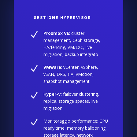
GESTIONE HYPERVISOR
N
Proxmox VE
: cluster
management, Ceph storage,
HA/fencing, VM/LXC, live
migration, backup integrato
N
VMware
: vCenter, vSphere,
vSAN, DRS, HA, vMotion,
snapshot management
N
Hyper-V
: failover clustering,
replica, storage spaces, live
migration
N
Monitoraggio performance: CPU
ready time, memory ballooning,
storage latency, network